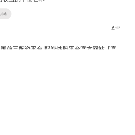
股排名
69
国前三配资平台 配资炒股平台官方网站【官
三配资平台
65
规股票配资平台 最专业股票配资：助您精准
益倍增！
票配资平台