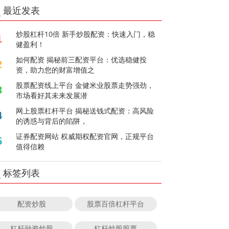
最近发表
炒股杠杆10倍 新手炒股配资：快速入门，稳
1
健盈利！
如何配资 揭秘前三配资平台：优选稳健投
2
资，助力您的财富增值之
股票配资线上平台 金健米业股票走势强劲，
3
市场看好其未来发展潜
网上股票杠杆平台 揭秘送钱式配资：高风险
4
的诱惑与背后的陷阱，
证券配资网站 权威期权配资官网，正规平台
5
值得信赖
标签列表
配资炒股
股票百倍杠杆平台
杠杆融资炒股
杠杆炒股股票