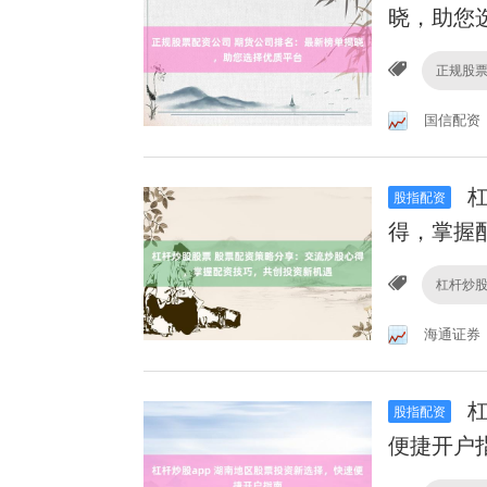
晓，助您
正规股
国信配资
杠
股指配资
得，掌握
杠杆炒
海通证券
杠
股指配资
便捷开户