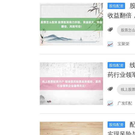
股
股指配资
收益翻倍
股票怎
宝聚荣
线
股指配资
药行业领
线上股
广发E配
配
股指配资
实现风险