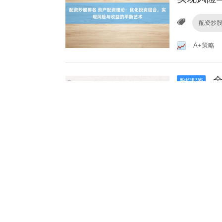
配资炒
A+策略
全
股指配资
网入口】
全国前
恒泰证券
正
股指配资
投资，收
正规股