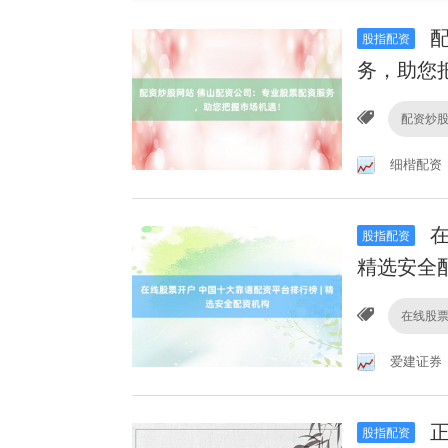
配
股指配资
务，助您
配资炒
细楷配资
在
股指配资
精选安全
在线股
爱建证券
正
股指配资