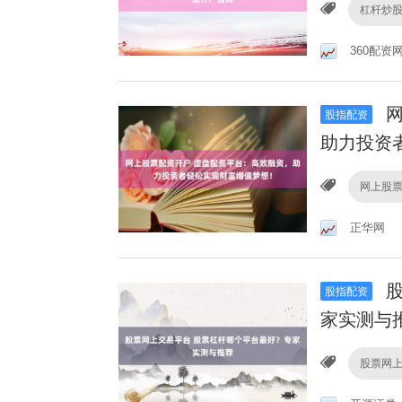
杠杆炒股
360配资
网
股指配资
助力投资
网上股
正华网
股
股指配资
家实测与
股票网